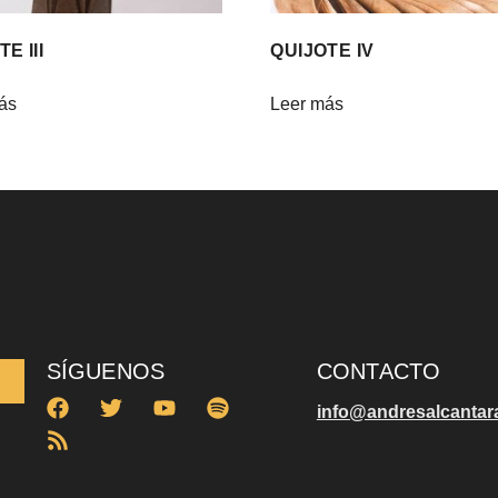
E III
QUIJOTE IV
ás
Leer más
SÍGUENOS
CONTACTO
info@andresalcantar